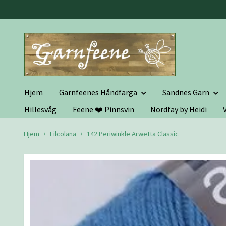
Hjem
Garnfeenes Håndfarga
Sandnes Garn
Hillesvåg
Feene ❤️ Pinnsvin
Nordfay by Heidi
Hjem
Filcolana
142 Periwinkle Arwetta Classic