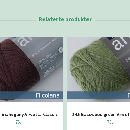
 mahogany Arwetta Classic
243 Basswood green Arwett
75,-
75,-