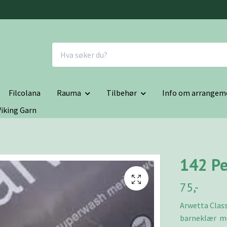
Filcolana
Rauma
Tilbehør
Info om arrangem
Viking Garn
142 Pe
75,-
Arwetta Classi
barneklær me