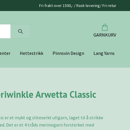
Fri frakt over 1500,- / Rask levering/ Fri retur
GARNKURV
enter
Hettestrikk
Pinnsvin Design
Lang Yarns
riwinkle Arwetta Classic
c er et mykt og sliteserkt ullgarn, laget til å strikke
d. Det er et 4 tråds merinogarn forsterket med