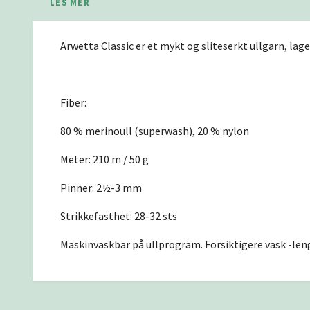
LES MER
Arwetta Classic er et mykt og sliteserkt ullgarn, lag
Fiber:
80 % merinoull (superwash), 20 % nylon
Meter: 210 m / 50 g
Pinner: 2½-3 mm
Strikkefasthet: 28-32 sts
Maskinvaskbar på ullprogram. Forsiktigere vask -len