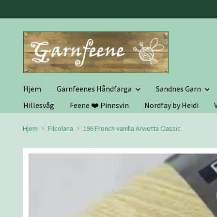
Hjem
Garnfeenes Håndfarga
Sandnes Garn
Hillesvåg
Feene ❤️ Pinnsvin
Nordfay by Heidi
Hjem
Filcolana
196 French vanilla Arwetta Classic