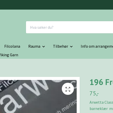
Filcolana
Rauma
Tilbehør
Info om arrangem
Viking Garn
196 Fr
75,-
Arwetta Classi
barneklær me