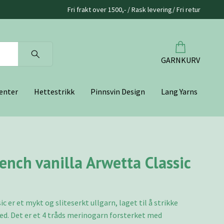
Fri frakt over 1500,- / Rask levering/ Fri retur
GARNKURV
enter
Hettestrikk
Pinnsvin Design
Lang Yarns
ench vanilla Arwetta Classic
c er et mykt og sliteserkt ullgarn, laget til å strikke
d. Det er et 4 tråds merinogarn forsterket med