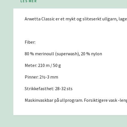
LES MER
Arwetta Classic er et mykt og sliteserkt ullgarn, lag
Fiber:
80 % merinoull (superwash), 20 % nylon
Meter: 210 m / 50 g
Pinner: 2½-3 mm
Strikkefasthet: 28-32 sts
Maskinvaskbar på ullprogram. Forsiktigere vask -len