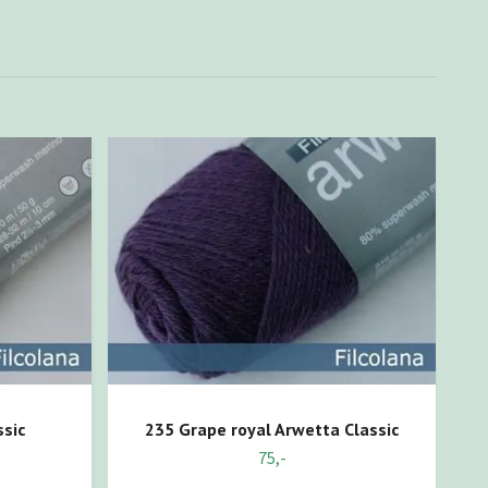
97
ssic
235 Grape royal Arwetta Classic
75,-