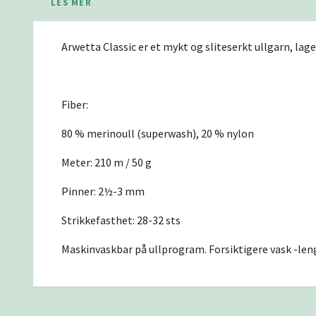
LES MER
Arwetta Classic er et mykt og sliteserkt ullgarn, lag
Fiber:
80 % merinoull (superwash), 20 % nylon
Meter: 210 m / 50 g
Pinner: 2½-3 mm
Strikkefasthet: 28-32 sts
Maskinvaskbar på ullprogram. Forsiktigere vask -len