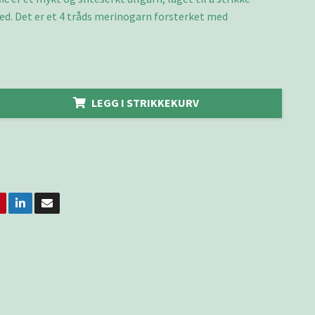
d. Det er et 4 tråds merinogarn forsterket med
8
LEGG I STRIKKEKURV