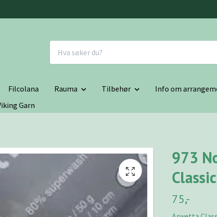
Filcolana
Rauma
Tilbehør
Info om arrangem
Viking Garn
973 N
Classic
75,-
Arwetta Classi