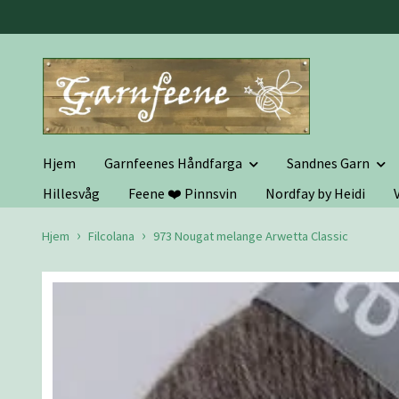
Hjem
Garnfeenes Håndfarga
Sandnes Garn
Hillesvåg
Feene ❤️ Pinnsvin
Nordfay by Heidi
Hjem
Filcolana
973 Nougat melange Arwetta Classic