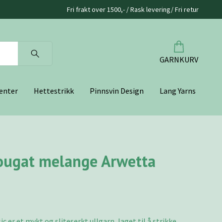
Fri frakt over 1500,- / Rask levering/ Fri retur
GARNKURV
enter
Hettestrikk
Pinnsvin Design
Lang Yarns
ougat melange Arwetta
c er et mykt og sliteserkt ullgarn, laget til å strikke