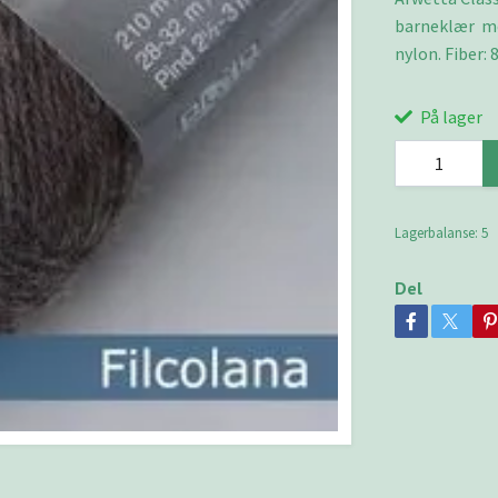
barneklær me
nylon. Fiber: 
På lager
Lagerbalanse:
5
Del