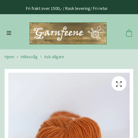
Fri frakt over 1500,- / Rask levering/ Fri retur
Hjem
Hillesvåg
Ask ullgarn