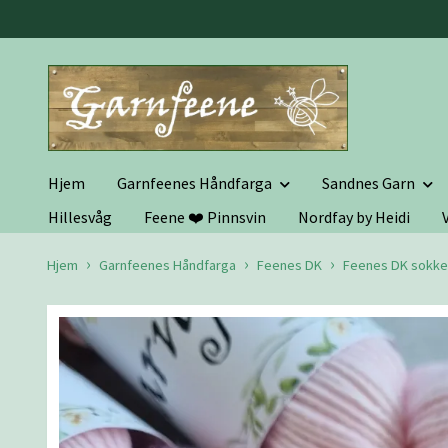
Hjem
Garnfeenes Håndfarga
Sandnes Garn
Hillesvåg
Feene ❤️ Pinnsvin
Nordfay by Heidi
Hjem
Garnfeenes Håndfarga
Feenes DK
Feenes DK sokke