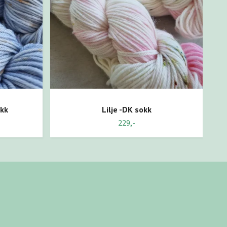
okk
Lilje -DK sokk
229,-