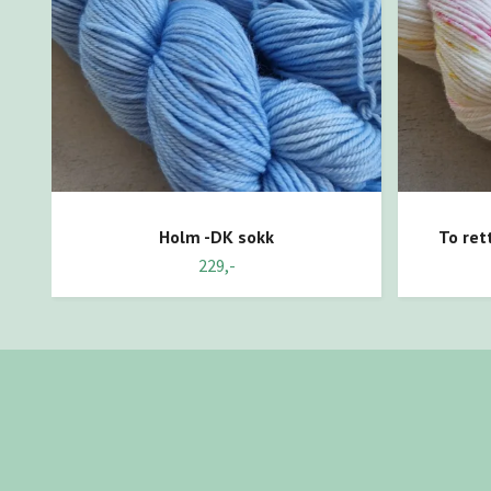
Holm -DK sokk
To ret
229,-