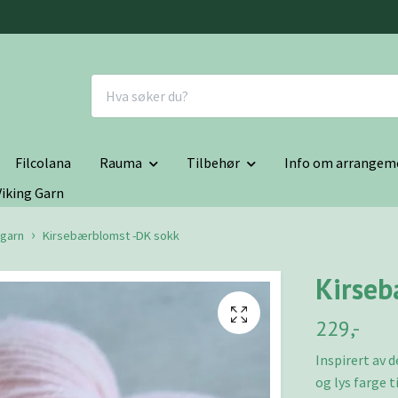
Filcolana
Rauma
Tilbehør
Info om arrangem
Viking Garn
garn
Kirsebærblomst -DK sokk
Kirseb
229,-
Inspirert av 
og lys farge t