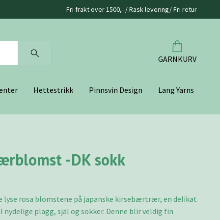
Fri frakt over 1500,- / Rask levering/ Fri retur
GARNKURV
enter
Hettestrikk
Pinnsvin Design
Lang Yarns
ærblomst -DK sokk
de lyse rosa blomstene på japanske kirsebærtrær, en delikat
il nydelige plagg, sjal og sokker. Denne blir veldig fin