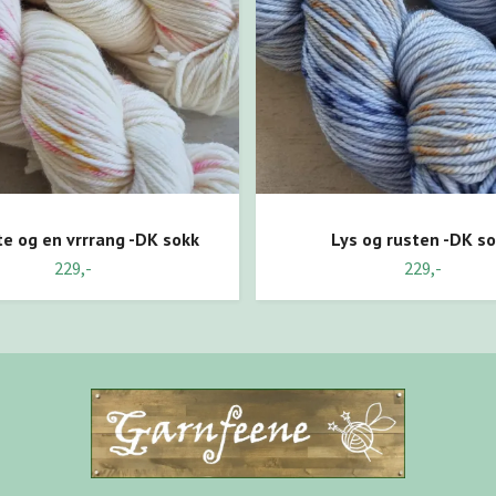
te og en vrrrang -DK sokk
Lys og rusten -DK s
229,-
229,-