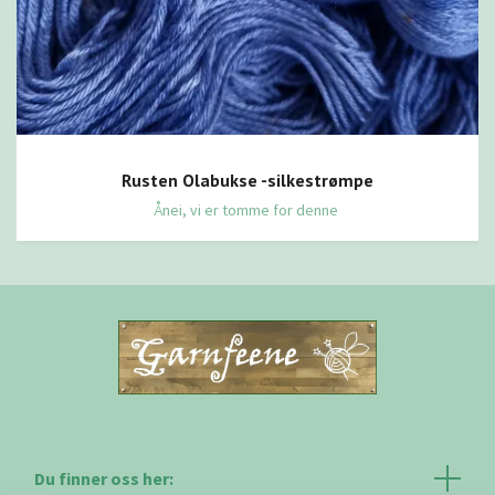
Rusten Olabukse -silkestrømpe
Ånei, vi er tomme for denne
Du finner oss her: