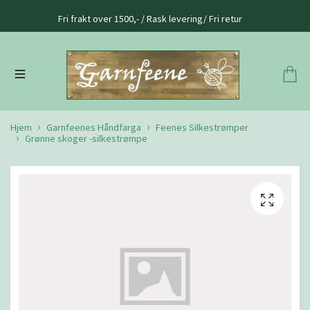
Fri frakt over 1500,- / Rask levering/ Fri retur
Hjem
Garnfeenes Håndfarga
Feenes Silkestrømper
Grønne skoger -silkestrømpe