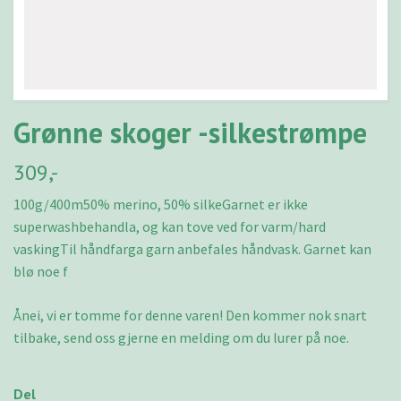
Grønne skoger -silkestrømpe
309,-
100g/400m50% merino, 50% silkeGarnet er ikke
superwashbehandla, og kan tove ved for varm/hard
vaskingTil håndfarga garn anbefales håndvask. Garnet kan
blø noe f
Ånei, vi er tomme for denne varen! Den kommer nok snart
tilbake, send oss gjerne en melding om du lurer på noe.
Del