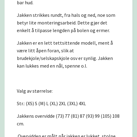
bar hud.
Jakken strikkes rundt, fra hals og ned, noe som
betyr lite monteringsarbeid. Dette gjør det
enkelt å tilpasse lengden på bolen og ermer.
Jakken er en lett tettsittende modell, ment å
være litt åpen foran, slik at
brudekjole/selskapskjole osv er synlig. Jakken
kan lukkes med en nål, spenne o.l.
Valg av størrelse:
Str.: (XS) S (M) L (XL) 2XL (3XL) 4XL
Jakkens overvidde (73) 77 (81) 87 (93) 99 (105) 108
cm.
Overvidden er målt når jakken er lukket, stolpe