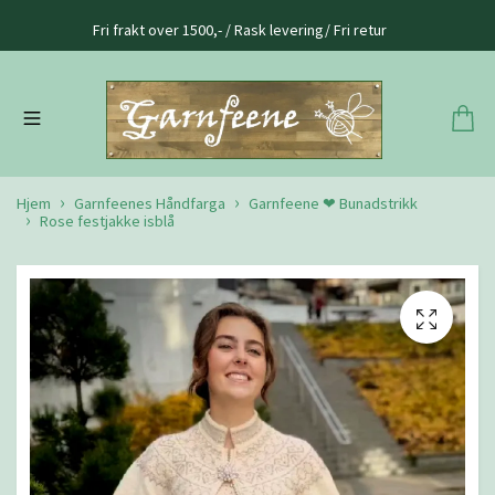
Fri frakt over 1500,- / Rask levering/ Fri retur
Hjem
Garnfeenes Håndfarga
Garnfeene ❤ Bunadstrikk
Rose festjakke isblå