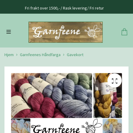
Fri frakt over 1500,- / Rask levering/ Fri retur
Hjem
Garnfeenes Håndfarga
Gavekort