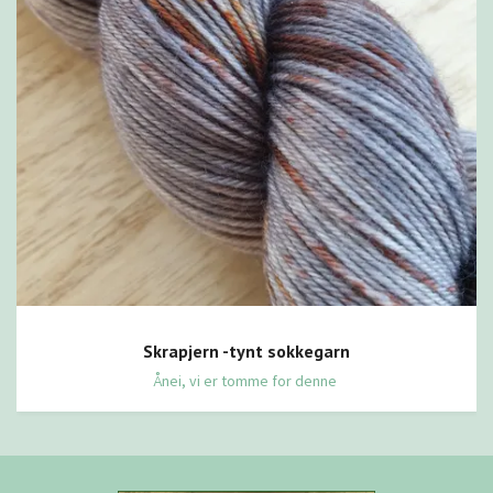
Skrapjern -tynt sokkegarn
Ånei, vi er tomme for denne