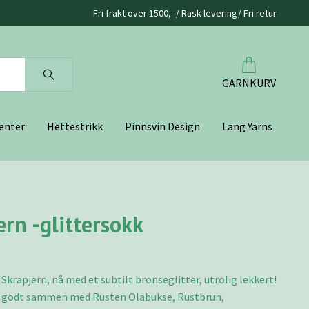
Fri frakt over 1500,- / Rask levering/ Fri retur
GARNKURV
enter
Hettestrikk
Pinnsvin Design
Lang Yarns
ern -glittersokk
Skrapjern, nå med et subtilt bronseglitter, utrolig lekkert!
 godt sammen med Rusten Olabukse, Rustbrun,