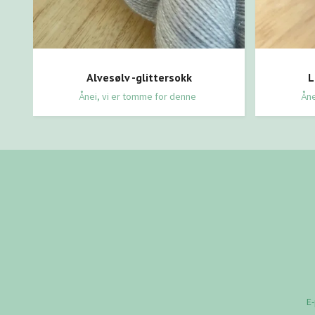
Alvesølv -glittersokk
L
Ånei, vi er tomme for denne
Åne
E