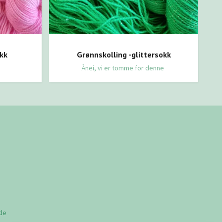
okk
Grønnskolling -glittersokk
Ånei, vi er tomme for denne
lde