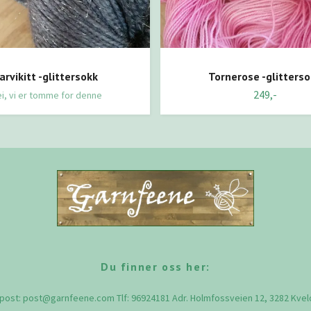
arvikitt -glittersokk
Tornerose -glitters
249,-
i, vi er tomme for denne
Du finner oss her:
-post:
post@garnfeene.com
Tlf: 96924181 Adr. Holmfossveien 12, 3282 Kve