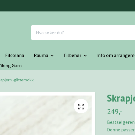
Filcolana
Rauma
Tilbehør
Info om arrangem
Viking Garn
apjern -glittersokk
Skrapj
249,-
Bestselgeren 
Denne passer