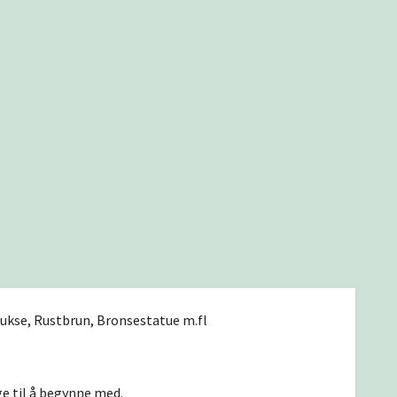
ukse, Rustbrun, Bronsestatue m.fl
e til å begynne med.