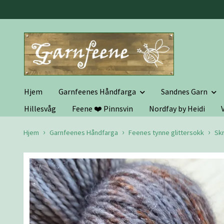
Hjem
Garnfeenes Håndfarga
Sandnes Garn
Hillesvåg
Feene ❤️ Pinnsvin
Nordfay by Heidi
Hjem
Garnfeenes Håndfarga
Feenes tynne glittersokk
Skr