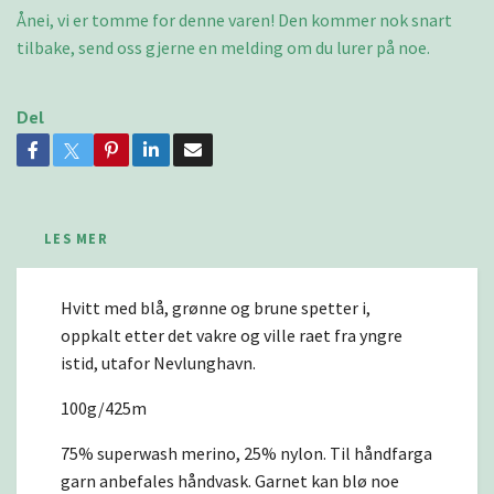
Ånei, vi er tomme for denne varen! Den kommer nok snart
tilbake, send oss gjerne en melding om du lurer på noe.
Del
LES MER
Hvitt med blå, grønne og brune spetter i,
oppkalt etter det vakre og ville raet fra yngre
istid, utafor Nevlunghavn.
100g/425m
75% superwash merino, 25% nylon. Til håndfarga
garn anbefales håndvask. Garnet kan blø noe