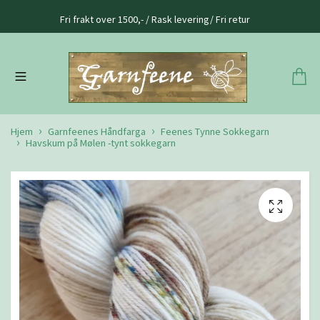
Fri frakt over 1500,- / Rask levering/ Fri retur
Hjem
Garnfeenes Håndfarga
Feenes Tynne Sokkegarn
Havskum på Mølen -tynt sokkegarn