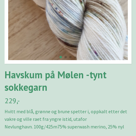
Havskum på Mølen -tynt
sokkegarn
229,-
Hvitt med blå, grønne og brune spetter i, oppkalt etter det
vakre og ville raet fra yngre istid, utafor
Nevlunghavn. 100g/425m75% superwash merino, 25% nyl