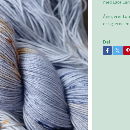
med Lace Lam
Ånei, vi er t
oss gjerne en
Del