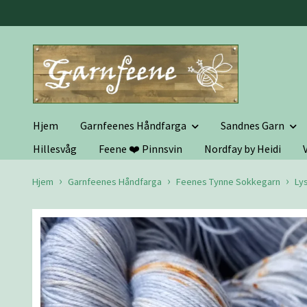
Hjem
Garnfeenes Håndfarga
Sandnes Garn
Hillesvåg
Feene ❤️ Pinnsvin
Nordfay by Heidi
Hjem
Garnfeenes Håndfarga
Feenes Tynne Sokkegarn
Ly