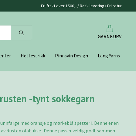
Fri frakt over 1500,- / Rask levering/ Fri retur
GARNKURV
enter
Hettestrikk
Pinnsvin Design
Lang Yarns
 rusten -tynt sokkegarn
bunnfarge med oransje og mørkeblå spetter i. Denne er en
t av Rusten olabukse. Denne passer veldig godt sammen