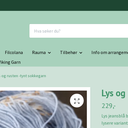
Filcolana
Rauma
Tilbehør
Info om arrangem
Viking Garn
s og rusten -tynt sokkegarn
Lys og
229,-
Lys jeansblå 
lysere varian