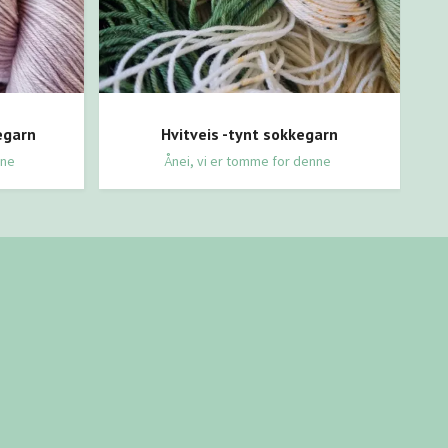
egarn
Hvitveis -tynt sokkegarn
nne
Ånei, vi er tomme for denne