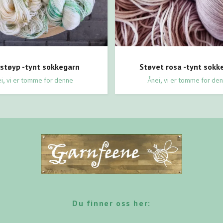
dstøyp -tynt sokkegarn
Støvet rosa -tynt sokk
i, vi er tomme for denne
Ånei, vi er tomme for de
Du finner oss her: