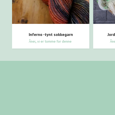
Inferno -tynt sokkegarn
Jor
Ånei, vi er tomme for denne
Åne