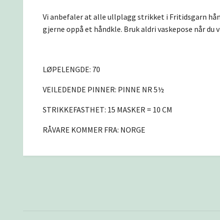
Vi anbefaler at alle ullplagg strikket i Fritidsgarn h
gjerne oppå et håndkle. Bruk aldri vaskepose når du v
LØPELENGDE: 70
VEILEDENDE PINNER: PINNE NR 5½
STRIKKEFASTHET: 15 MASKER = 10 CM
RÅVARE KOMMER FRA: NORGE