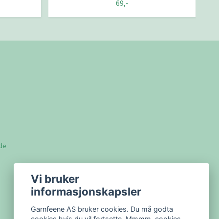
69,-
lde
Vi bruker
informasjonskapsler
Garnfeene AS bruker cookies. Du må godta
cookies hvis du vil fortsette. Mmmm, cookies..