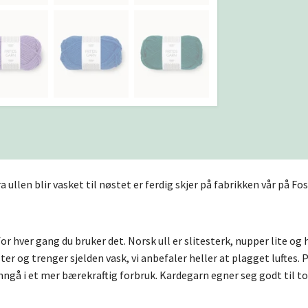
 ullen blir vasket til nøstet er ferdig skjer på fabrikken vår på Fo
for hver gang du bruker det. Norsk ull er slitesterk, nupper lite og
ter og trenger sjelden vask, vi anbefaler heller at plagget luftes. 
 inngå i et mer bærekraftig forbruk. Kardegarn egner seg godt til t