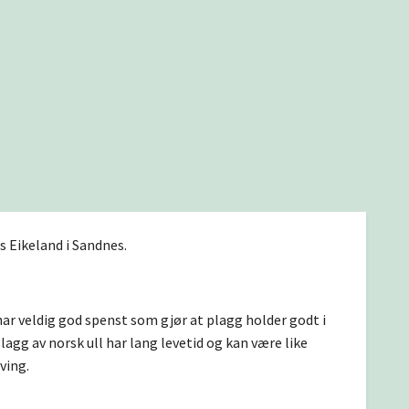
ss Eikeland i Sandnes.
 har veldig god spenst som gjør at plagg holder godt i
Plagg av norsk ull har lang levetid og kan være like
oving.