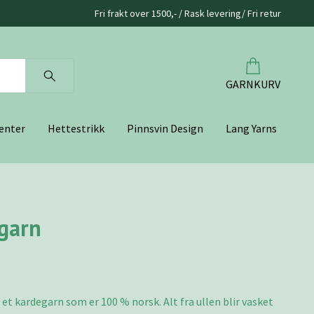
Fri frakt over 1500,- / Rask levering/ Fri retur
GARNKURV
enter
Hettestrikk
Pinnsvin Design
Lang Yarns
sgarn
 et kardegarn som er 100 % norsk. Alt fra ullen blir vasket