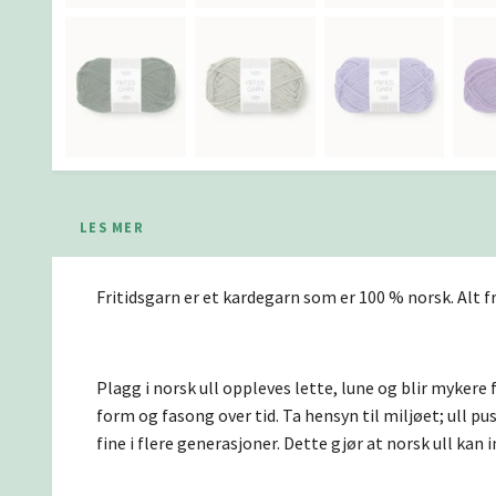
LES MER
Fritidsgarn er et kardegarn som er 100 % norsk. Alt fra
Plagg i norsk ull oppleves lette, lune og blir mykere 
form og fasong over tid. Ta hensyn til miljøet; ull pus
fine i flere generasjoner. Dette gjør at norsk ull kan