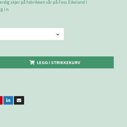
ferdig skjer på fabrikken vår på Foss Eikeland i
g i n
LEGG I STRIKKEKURV