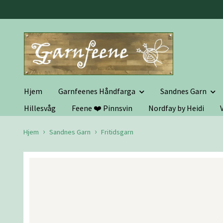
Hjem
Garnfeenes Håndfarga
Sandnes Garn
Hillesvåg
Feene ❤️ Pinnsvin
Nordfay by Heidi
Hjem
Sandnes Garn
Fritidsgarn