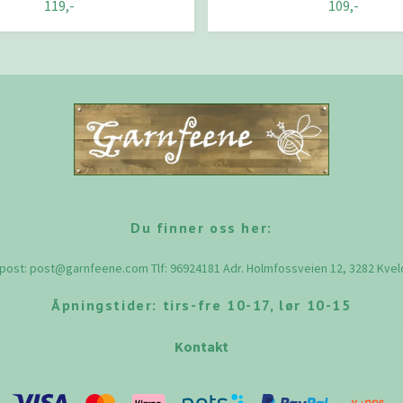
119,-
109,-
Du finner oss her:
-post:
post@garnfeene.com
Tlf: 96924181 Adr. Holmfossveien 12, 3282 Kve
Åpningstider: tirs-fre 10-17, lør 10-15
Kontakt