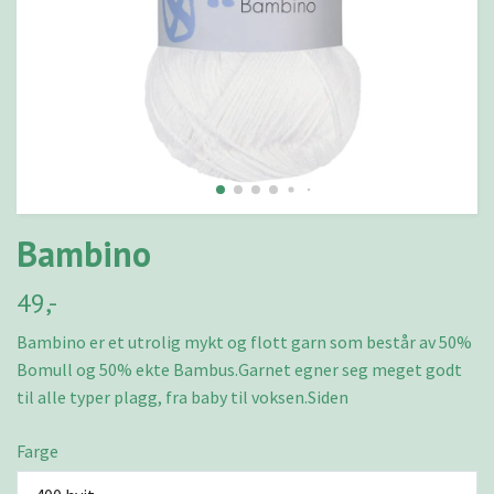
Bambino
49,-
Bambino er et utrolig mykt og flott garn som består av 50%
Bomull og 50% ekte Bambus.Garnet egner seg meget godt
til alle typer plagg, fra baby til voksen.Siden
Farge