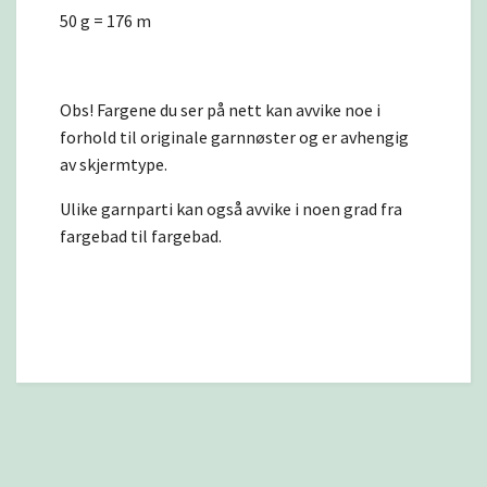
50 g = 176 m
Obs! Fargene du ser på nett kan avvike noe i
forhold til originale garnnøster og er avhengig
av skjermtype.
Ulike garnparti kan også avvike i noen grad fra
fargebad til fargebad.