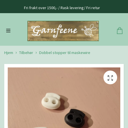
Fri frakt over 1500,- / Rask levering/ Fri retur
Hjem
Tilbehør
Dobbel stopper til maskewire