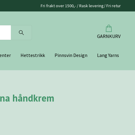
Fri frakt over 1500,- / Rask levering/ Fri retur
GARNKURV
enter
Hettestrikk
Pinnsvin Design
Lang Yarns
ana håndkrem