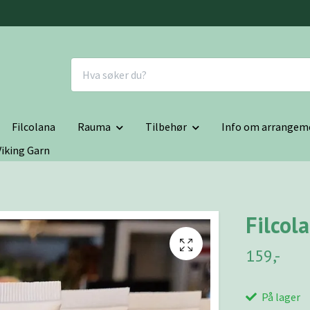
Filcolana
Rauma
Tilbehør
Info om arrangem
Viking Garn
Filcol
159,-
På lager