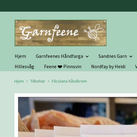
Hjem
Garnfeenes Håndfarga
Sandnes Garn
Hillesvåg
Feene ❤️ Pinnsvin
Nordfay by Heidi
Hjem
Tilbehør
Filcolana håndkrem