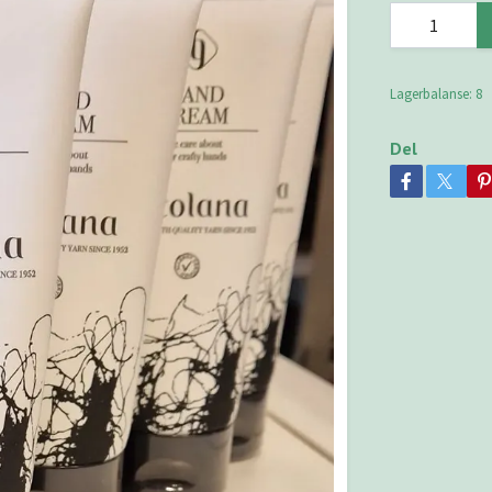
Lagerbalanse:
8
Del